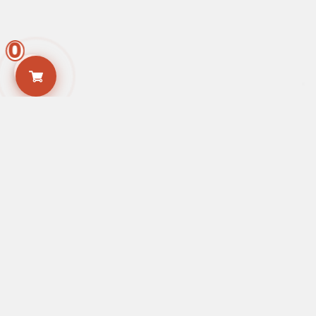
0
Via Cairoli, 22 - Ferrara
Lunedì – venerdì: 9:00 – 17:30 || Sabato e domenica: chiuso
+39 0532 247713