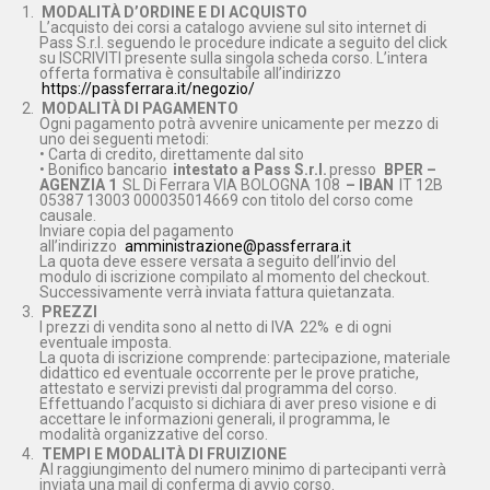
MODALITÀ D’ORDINE E DI ACQUISTO
L’acquisto dei corsi a catalogo avviene sul sito internet di
Pass S.r.l. seguendo le procedure indicate a seguito del click
su ISCRIVITI presente sulla singola scheda corso. L’intera
offerta formativa è consultabile all’indirizzo
https://passferrara.it/negozio/
MODALITÀ DI PAGAMENTO
Ogni pagamento potrà avvenire unicamente per mezzo di
uno dei seguenti metodi:
• Carta di credito, direttamente dal sito
• Bonifico bancario
intestato a Pass S.r.l.
presso
BPER –
AGENZIA 1
SL Di Ferrara VIA BOLOGNA 108
– IBAN
IT 12B
05387 13003 000035014669 con titolo del corso come
causale.
Inviare copia del pagamento
all’indirizzo
amministrazione@passferrara.it
La quota deve essere versata a seguito dell’invio del
modulo di iscrizione compilato al momento del checkout.
Successivamente verrà inviata fattura quietanzata.
PREZZI
I prezzi di vendita sono al netto di IVA
22%
e di ogni
eventuale imposta.
La quota di iscrizione comprende: partecipazione, materiale
didattico ed eventuale occorrente per le prove pratiche,
attestato e servizi previsti dal programma del corso.
Effettuando l’acquisto si dichiara di aver preso visione e di
accettare le informazioni generali, il programma, le
modalità organizzative del corso.
TEMPI E MODALITÀ DI FRUIZIONE
Al raggiungimento del numero minimo di partecipanti verrà
inviata una mail di conferma di avvio corso.