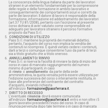
La conoscenza della lingua italiana da parte dei lavoratori
stranieri è un elemento fondamentale per la comprensione
delle regole e della formazione in ambito lavorativo e
conseguentemente dei comportamenti sicuri e corretti da
parte dei lavoratori. Il datore di lavoro è responsabile della
formazione, informazione ed addestramento dei lavoratori
(art.37 TU 81/2008), pertanto con l’iscrizione al presente
corso dichiara di aver valutato come comprensibile ed
adeguato per lavoratore straniero il percorso formativo
proposto da Pass S.r.l..
CONDIZIONI DI UTILIZZO
Pass S.r.l. mantiene la proprietà dei materiali didattici;
pertanto, l’acquisto del corso non implica la vendita dei
contenuti ivi ricompresi. È quindi vietato cedere i contenuti,
darli a terzi o comunque consentirne l’uso da parte di terzi
sia a titolo gratuito che a titolo oneroso.
ANNULLAMENTO/ RINVIO
Pass S.r.l. si riserva la facoltà di rinviare la data di inizio del
corso in caso di mancato raggiungimento del numero
minimo di partecipanti; in caso
di
rinvio
o
annullamento
da parte della sede
amministrativa, la quota versata potrà essere utilizzata per
l’edizione successiva del corso o interamente restituita, in
base alle preferenze del contraente del contratto
d’acquisto, inviando richiesta
all’indirizzo
formazione@passferrara.it.
DIRITTO DI RECESSO
L’eventuale
rinuncia
dovrà essere comunicata
all’indirizzo
formazione@passferrara.it
entro e non oltre i 5
giorni lavorativi precedenti l’inizio del corso. In caso di
rinuncia pervenuta dopo tale termine o in caso di mancata