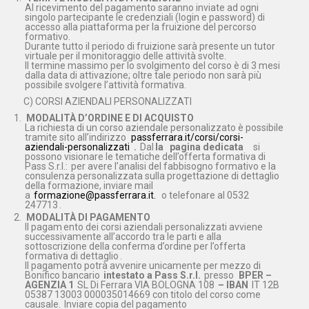
Al ricevimento del pagamento saranno inviate ad ogni
singolo partecipante le credenziali (login e password) di
accesso alla piattaforma per la fruizione del percorso
formativo.
Durante tutto il periodo di fruizione sarà presente un tutor
virtuale per il monitoraggio delle attività svolte.
Il termine massimo per lo svolgimento del corso è di 3 mesi
dalla data di attivazione; oltre tale periodo non sarà più
possibile svolgere l’attività formativa.
C) CORSI AZIENDALI PERSONALIZZATI
MODALITÀ D’ORDINE E DI ACQUISTO
La richiesta di un corso aziendale personalizzato è possibile
tramite sito all’indirizzo
passferrara.it/corsi/corsi-
aziendali-personalizzati
.
Dal
la
pagina dedicata
si
possono visionare le tematiche dell’offerta formativa di
Pass S.r.l.:
per avere l’analisi del fabbisogno formativo e la
consulenza personalizzata sulla progettazione di dettaglio
della formazione, inviare mail
a
formazione@passferrara.it.
o telefonare al 0532
247713
.
MODALITÀ DI PAGAMENTO
Il pagam
ento dei corsi aziendali personalizzati avviene
successivamente all’accordo tra le parti e alla
sottoscrizione della conferma d’ordine per l’offerta
formativa di dettaglio
.
Il pagamento potrà avvenire unicamente per mezzo di
Bonifico bancario
intestato a Pass S.r.l.
presso
BPER –
AGENZIA 1
SL Di Ferrara VIA BOLOGNA 108
– IBAN
IT 12B
05387 13003 000035014669 con titolo del corso come
causale.
Inviare copia del pagamento