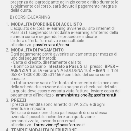
presenza del partecipante ad inizio corso o ritiro durante lo
svolgimento del corso, sarà dovuto il pagamento integrale
della quota.
B) CORSI E-LEARNING
MODALITÀ D’ORDINE E DI ACQUISTO
L’acquisto dei corsi
e-learning
avviene sul sito internet di
Pass S.r.l. scegliendo la modalità e-learning all’interno della
scheda corso e seguendo le procedure indicate.
L’intera offerta formativa è consultabile
all’indirizzo
passferrara.it/corsi
MODALITÀ DI PAGAMENTO
Ogni pagamento potrà avvenire unicamente per mezzo di
uno dei seguenti metodi:
• Carta di credito, direttamente dal sito
•
Bonifico bancario
intestato a Pass S.r.l.
presso
BPER –
AGENZIA 1
SL Di Ferrara VIA BOLOGNA 108
– IBAN
IT 12B
05387 13003 000035014669 con titolo del corso come
causale.
La fatturazione sarà effettuata al momento della ricezione
della scheda di iscrizione dalla pagina di check-out del sito.
La quota deve essere versata vista fattura.
Inviare copia del
pagamento all’indirizzo
amministrazione@passferrara.it
PREZZI
I prezzi di vendita sono al netto di IVA
22%
e di ogni
eventuale imposta.
Nel caso di iscrizione di più partecipanti di una stessa
azienda è possibile richiedere una quotazione
personalizzata,
inviando una email
all’indirizzo
formazione@passferrara.it
TEMPI E MODALITÀ DI FRUIZIONE