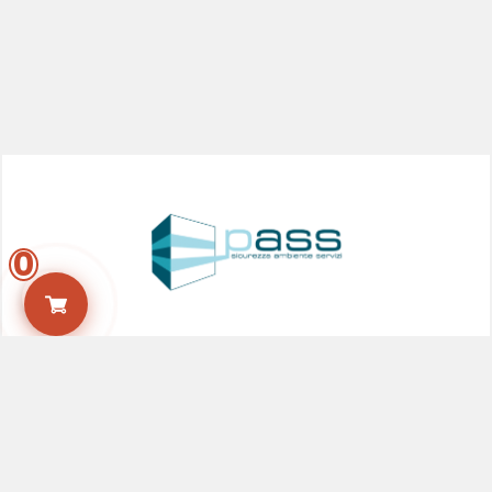
0
Via Cairoli, 22 - Ferrara
Lunedì – venerdì: 9:00 – 17:30 || Sabato e domenica: chiuso
+39 0532 247713
info@passferrara.it