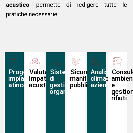
acustico
permette di redigere tutte le
pratiche necessarie.
Progettazione
Valutazione
Sistemi
Sicurezza
Analisi
Consul
impianti
Impatto
di
manifestazioni
clima
ambien
atincendio
acustico
gestione
pubbliche
aziendale
e
organizzativi
gestio
rifiuti