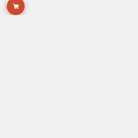
Via Cairoli, 22 - Ferrara
Lunedì – venerdì: 9:00 – 17:30 || Sabato e domenica: chiuso
+39 0532 247713
info@passferrara.it