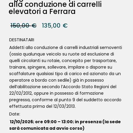
alla conduzione di carrelli
elevatori a Ferrara
150,00
€
135,00
€
DESTINATARI
Addetti alla conduzione di carrelli industriali semoventi
(ossia qualunque veicolo su ruote ad esclusione di
quelli circolanti su rotaie, concepito per trasportare,
trainare, spingere, sollevare, impilare o disporre su
scaffalature qualsiasi tipo di carico ed azionato da un
operatore a bordo con sedile) già in possesso
dell’abilitazione secondo l’Accordo Stato Regioni del
22/02/2012, oppure in possesso di formazione
pregressa, conforme al punto 9 del suddetto accordo
effettuata prima del 12/03/2013.
Date:
12/10/2026; ore 09:00 – 13:00; in presenza (la sede
sarà comunicata ad avvio corso)